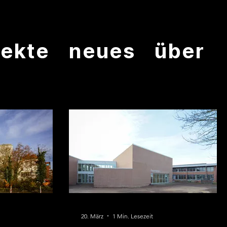
jekte
neues
über
20. März
1 Min. Lesezeit