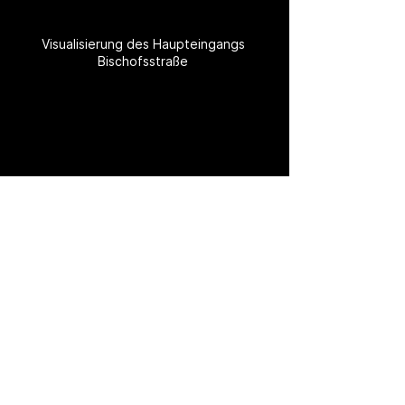
Visualisierung des Haupteingangs 
Bischofsstraße 
Visualisierung Johannisfreiheit