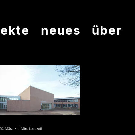
jekte
neues
über
20. März
1 Min. Lesezeit